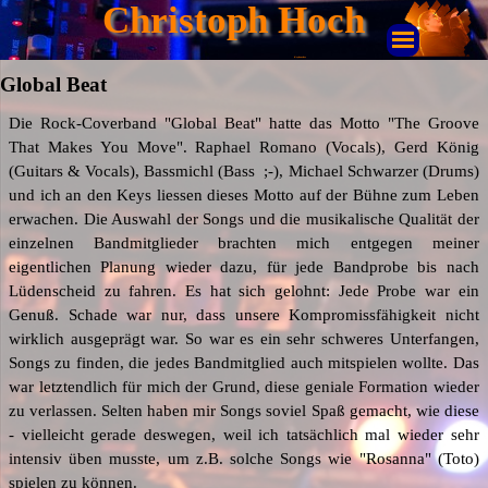
Christoph Hoch
Keyboarder
Global Beat
Die Rock-Coverband "Global Beat" hatte das Motto "The Groove
That Makes You Move". Raphael Romano (Vocals), Gerd König
(Guitars & Vocals), Bassmichl (Bass ;-), Michael Schwarzer (Drums)
und ich an den Keys liessen dieses Motto auf der Bühne zum Leben
erwachen. Die Auswahl der Songs und die musikalische Qualität der
einzelnen Bandmitglieder brachten mich entgegen meiner
eigentlichen Planung wieder dazu, für jede Bandprobe bis nach
Lüdenscheid zu fahren. Es hat sich gelohnt: Jede Probe war ein
Genuß. Schade war nur, dass unsere Kompromissfähigkeit nicht
wirklich ausgeprägt war. So war es ein sehr schweres Unterfangen,
Songs zu finden, die jedes Bandmitglied auch mitspielen wollte. Das
war letztendlich für mich der Grund, diese geniale Formation wieder
zu verlassen. Selten haben mir Songs soviel Spaß gemacht, wie diese
- vielleicht gerade deswegen, weil ich tatsächlich mal wieder sehr
intensiv üben musste, um z.B. solche Songs wie "Rosanna" (Toto)
spielen zu können.