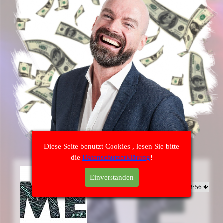
Diese Seite benutzt Cookies , lesen Sie bitte
die
Datenschutzerklärung
!
Einzelkämpfer
Einverstanden
Einzelkämpfer
03:56